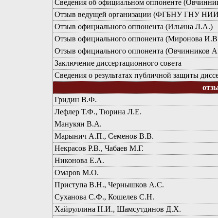
Сведения об официальном оппоненте (Овчинник
Отзыв ведущей организации (ФГБНУ ГНУ Н
Отзыв официального оппонента (Ильина Л.А.)
Отзыв официального оппонента (Миронова И.В.
Отзыв официального оппонента (Овчинников А
Заключение диссертационного совета
Сведения о результатах публичной защиты дисс
отз
Гридин В.Ф.
Лефлер Т.Ф., Тюрина Л.Е.
Манукян В.А.
Марынич А.П., Семенов В.В.
Некрасов Р.В., Чабаев М.Г.
Никонова Е.А.
Омаров М.О.
Приступа В.Н., Чернышков А.С.
Суханова С.Ф., Кошелев С.Н.
Хайруллина Н.И., Шамсутдинов Д.Х.