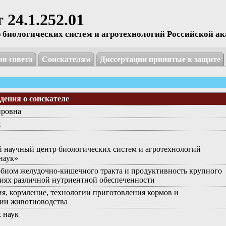
24.1.252.01
иологических систем и агротехнологий Российской ак
ав совета
Соискателям
Диссертации принятые к защите
дения о соискателе
ировна
я
научный центр биологических систем и агротехнологий
наук»
биом желудочно-кишечного тракта и продуктивность крупного
овиях различной нутриентной обеспеченности
ния, кормление, технологии приготовления кормов и
ции животноводства
 наук