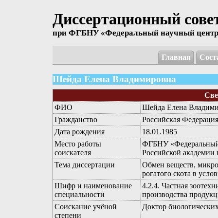
Диссертационный совет 
при ФГБНУ «Федеральный научный центр б
Главная
Сост
Шейда Елена Владимировна
Све
ФИО
Шейда Елена Владим
Гражданство
Российская Федераци
Дата рождения
18.01.1985
Место работы
ФГБНУ «Федеральный 
соискателя
Российской академии 
Тема диссертации
Обмен веществ, микро
рогатого скота в усл
Шифр и наименование
4.2.4. Частная зоотех
специальности
производства продук
Соискание учёной
Доктор биологических
степени